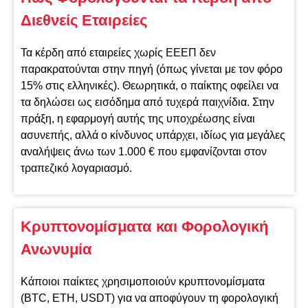
Διεθνείς Εταιρείες
Τα κέρδη από εταιρείες χωρίς ΕΕΕΠ δεν
παρακρατούνται στην πηγή (όπως γίνεται με τον φόρο
15% στις ελληνικές). Θεωρητικά, ο παίκτης οφείλει να
τα δηλώσει ως εισόδημα από τυχερά παιχνίδια. Στην
πράξη, η εφαρμογή αυτής της υποχρέωσης είναι
ασυνεπής, αλλά ο κίνδυνος υπάρχει, ιδίως για μεγάλες
αναλήψεις άνω των 1.000 € που εμφανίζονται στον
τραπεζικό λογαριασμό.
Κρυπτονομίσματα και Φορολογική
Ανωνυμία
Κάποιοι παίκτες χρησιμοποιούν κρυπτονομίσματα
(BTC, ETH, USDT) για να αποφύγουν τη φορολογική