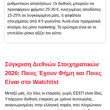
ρυθμιστικών απαιτήσεων. Οι διεθνείς μπορούν να
προσφέρουν φρίμπετ 25-30 €, ενισχυμένες αποδόσεις
15-25% σε συγκεκριμένα ματς, ή ασφάλεια
στοιχήματος από 4-5 γεγονότα. Αυτά είναι πραγματικά
κίνητρα, όχι μόνο marketing. Το ερώτημα είναι αν το
επιπλέον ρίσκο αξίζει τον κόπο.
Σύγκριση Διεθνών Στοιχηματικών
2026: Ποιες Έχουν Φήμη και Ποιες
Είναι στο Watchlist
Μεταξύ μας, όχι όλες οι εταιρείες χωρίς ΕΕΕΠ είναι ίδιες.
Υπάρχουν διεθνείς εταιρείες με χρόνια λειτουργίας,
αναγνωρισμένες στην ελληνική παρέα, που πληρώνουν