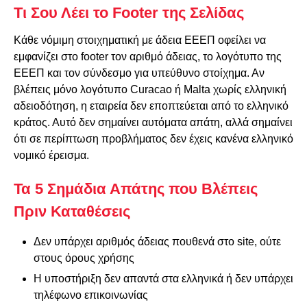
Τι Σου Λέει το Footer της Σελίδας
Κάθε νόμιμη στοιχηματική με άδεια ΕΕΕΠ οφείλει να
εμφανίζει στο footer τον αριθμό άδειας, το λογότυπο της
ΕΕΕΠ και τον σύνδεσμο για υπεύθυνο στοίχημα. Αν
βλέπεις μόνο λογότυπο Curacao ή Malta χωρίς ελληνική
αδειοδότηση, η εταιρεία δεν εποπτεύεται από το ελληνικό
κράτος. Αυτό δεν σημαίνει αυτόματα απάτη, αλλά σημαίνει
ότι σε περίπτωση προβλήματος δεν έχεις κανένα ελληνικό
νομικό έρεισμα.
Τα 5 Σημάδια Απάτης που Βλέπεις
Πριν Καταθέσεις
Δεν υπάρχει αριθμός άδειας πουθενά στο site, ούτε
στους όρους χρήσης
Η υποστήριξη δεν απαντά στα ελληνικά ή δεν υπάρχει
τηλέφωνο επικοινωνίας