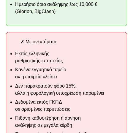
Ημερήσιο όριο ανάληψης έως 10.000 €
(Glorion, BigClash)
✗ Μειονεκτήματα
Εκτός ελληνικής
ρυθμιστικής εποπτείας
Κανένα εγγυητικό ταμείο
αν η εταιρεία κλείσει
Δεν παρακρατούν φόρο 15%,
αλλά η φορολογική υποχρέωση παραμένει
Δεδομένα εκτός ΓΚΠΔ
σε ορισμένες περιπτώσεις
Πιθανή καθυστέρηση ή άρνηση
ανάληψης σε μεγάλα κέρδη