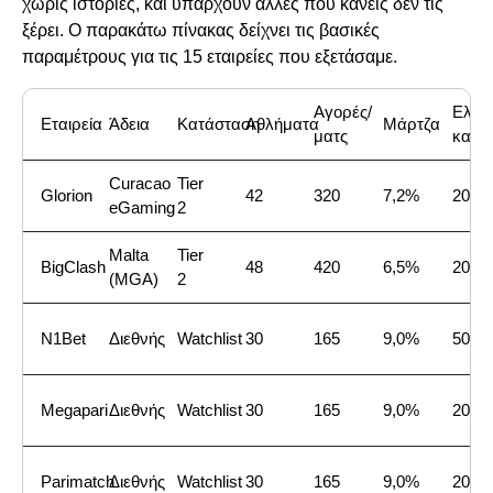
χωρίς ιστορίες, και υπάρχουν άλλες που κανείς δεν τις
ξέρει. Ο παρακάτω πίνακας δείχνει τις βασικές
παραμέτρους για τις 15 εταιρείες που εξετάσαμε.
Αγορές/
Ελάχ
Εταιρεία
Άδεια
Κατάσταση
Αθλήματα
Μάρτζα
ματς
κατά
Curacao
Tier
Glorion
42
320
7,2%
20 €
eGaming
2
Malta
Tier
BigClash
48
420
6,5%
20 €
(MGA)
2
N1Bet
Διεθνής
Watchlist
30
165
9,0%
50 €
Megapari
Διεθνής
Watchlist
30
165
9,0%
20 €
Parimatch
Διεθνής
Watchlist
30
165
9,0%
20 €