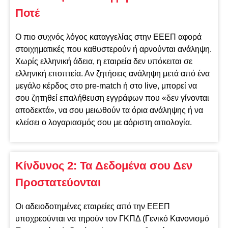
Ποτέ
Ο πιο συχνός λόγος καταγγελίας στην ΕΕΕΠ αφορά
στοιχηματικές που καθυστερούν ή αρνούνται ανάληψη.
Χωρίς ελληνική άδεια, η εταιρεία δεν υπόκειται σε
ελληνική εποπτεία. Αν ζητήσεις ανάληψη μετά από ένα
μεγάλο κέρδος στο pre-match ή στο live, μπορεί να
σου ζητηθεί επαλήθευση εγγράφων που «δεν γίνονται
αποδεκτά», να σου μειωθούν τα όρια ανάληψης ή να
κλείσει ο λογαριασμός σου με αόριστη αιτιολογία.
Κίνδυνος 2: Τα Δεδομένα σου Δεν
Προστατεύονται
Οι αδειοδοτημένες εταιρείες από την ΕΕΕΠ
υποχρεούνται να τηρούν τον ΓΚΠΔ (Γενικό Κανονισμό