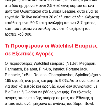
στα δύο ημίχρονα + over 2,5 + κόκκινη κάρτα» σε ένα
ματς του Ολυμπιακού στο Europa League, αυτό είναι το
εργαλείο. Το live καλύπτει 20 αθλήματα, αλλά η ελάχιστη
κατάθεση είναι 50 € και η ανάληψη παίρνει 3-7 ημέρες,
κάτι που πρέπει να υπολογίσεις στη διαχείριση του
τραπεζικού σου.
Τι Προσφέρουν οι Watchlist Εταιρείες
σε Εξωτικές Αγορές
Οι περισσότερες Watchlist εταιρείες (N1Bet, Megapari,
Parimatch, Belabet, Pin-Up, Intralot, FortuneJack,
Pinnacle, 1xBet, Rolletto, Championsbet, Spinline) έχουν
165 αγορές ανά ματς και μάρτζα 9,0%. Αυτό είναι αρκετό
για βασικά εξπρές και ορδινέρ, αλλά δεν συγκρίνεται με
BigClash ή Glorion σε βάθος γραμμής. Για εξωτικές
αγορές όπως ακριβής σκόρερ σε ματς της Εθνικής ή
στατιστικές ανά ημίχρονο σε αγώνες του Super Bowl,