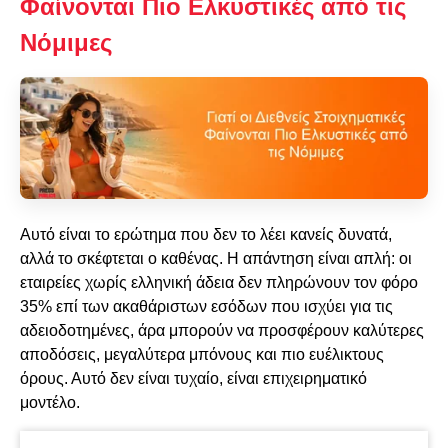
Φαίνονται Πιο Ελκυστικές από τις
Νόμιμες
Αυτό είναι το ερώτημα που δεν το λέει κανείς δυνατά,
αλλά το σκέφτεται ο καθένας. Η απάντηση είναι απλή: οι
εταιρείες χωρίς ελληνική άδεια δεν πληρώνουν τον φόρο
35% επί των ακαθάριστων εσόδων που ισχύει για τις
αδειοδοτημένες, άρα μπορούν να προσφέρουν καλύτερες
αποδόσεις, μεγαλύτερα μπόνους και πιο ευέλικτους
όρους. Αυτό δεν είναι τυχαίο, είναι επιχειρηματικό
μοντέλο.