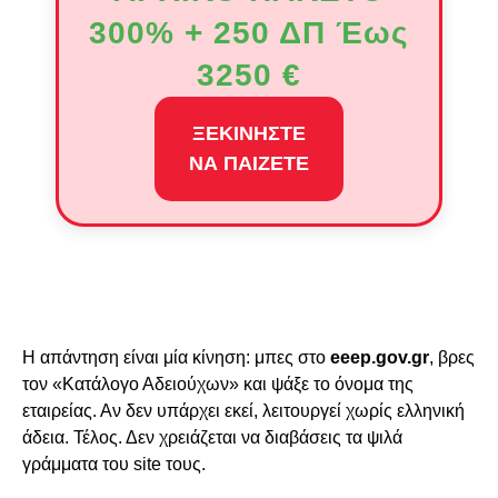
300% + 250 ΔΠ Έως
3250 €
ΞΕΚΙΝΉΣΤΕ
ΝΑ ΠΑΊΖΕΤΕ
Η απάντηση είναι μία κίνηση: μπες στο
eeep.gov.gr
, βρες
τον «Κατάλογο Αδειούχων» και ψάξε το όνομα της
εταιρείας. Αν δεν υπάρχει εκεί, λειτουργεί χωρίς ελληνική
άδεια. Τέλος. Δεν χρειάζεται να διαβάσεις τα ψιλά
γράμματα του site τους.