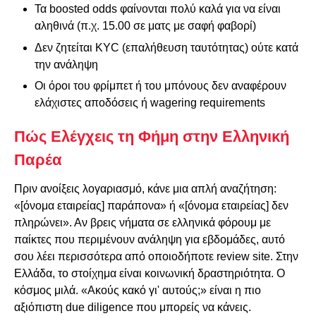
Τα boosted odds φαίνονται πολύ καλά για να είναι
αληθινά (π.χ. 15.00 σε ματς με σαφή φαβορί)
Δεν ζητείται KYC (επαλήθευση ταυτότητας) ούτε κατά
την ανάληψη
Οι όροι του φρίμπετ ή του μπόνους δεν αναφέρουν
ελάχιστες αποδόσεις ή wagering requirements
Πώς Ελέγχεις τη Φήμη στην Ελληνική
Παρέα
Πριν ανοίξεις λογαριασμό, κάνε μια απλή αναζήτηση:
«[όνομα εταιρείας] παράπονα» ή «[όνομα εταιρείας] δεν
πληρώνει». Αν βρεις νήματα σε ελληνικά φόρουμ με
παίκτες που περιμένουν ανάληψη για εβδομάδες, αυτό
σου λέει περισσότερα από οποιοδήποτε review site. Στην
Ελλάδα, το στοίχημα είναι κοινωνική δραστηριότητα. Ο
κόσμος μιλά. «Ακούς κακό γι' αυτούς;» είναι η πιο
αξιόπιστη due diligence που μπορείς να κάνεις.