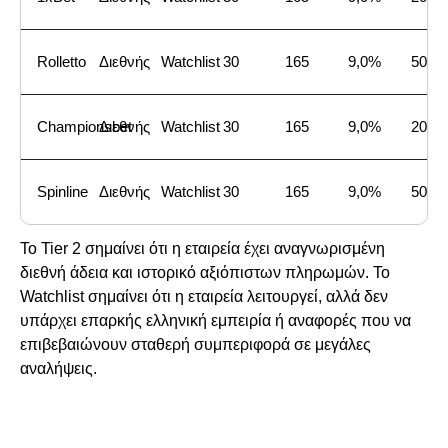
Rolletto
Διεθνής
Watchlist
30
165
9,0%
50 €
Championsbet
Διεθνής
Watchlist
30
165
9,0%
20 €
Spinline
Διεθνής
Watchlist
30
165
9,0%
50 €
Το Tier 2 σημαίνει ότι η εταιρεία έχει αναγνωρισμένη
διεθνή άδεια και ιστορικό αξιόπιστων πληρωμών. Το
Watchlist σημαίνει ότι η εταιρεία λειτουργεί, αλλά δεν
υπάρχει επαρκής ελληνική εμπειρία ή αναφορές που να
επιβεβαιώνουν σταθερή συμπεριφορά σε μεγάλες
αναλήψεις.